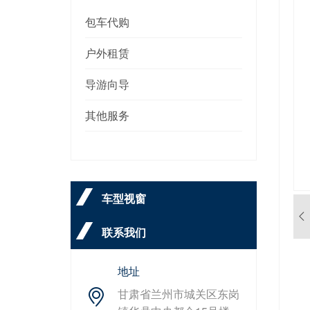
包车代购
户外租赁
导游向导
其他服务
车型视窗
联系我们
地址
甘肃省兰州市城关区东岗