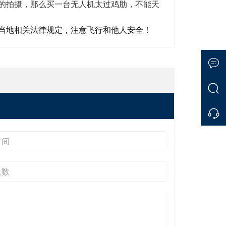
的拍摄，那么买一台无人机太过鸡肋，不能天
当地相关法律规定，注意飞行和他人安全！