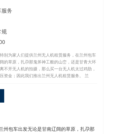
车服务
常规
00
特别为家人们提供兰州无人机租赁服务，在兰州包车
阔的草原，扎尕那鬼斧神工般的山峦，还是甘青大环
离不开无人机的拍摄，那么买一台无人机太过鸡肋，
压资金；因此我们推出兰州无人机租赁服务。 兰
兰州包车出发无论是甘南辽阔的草原，扎尕那