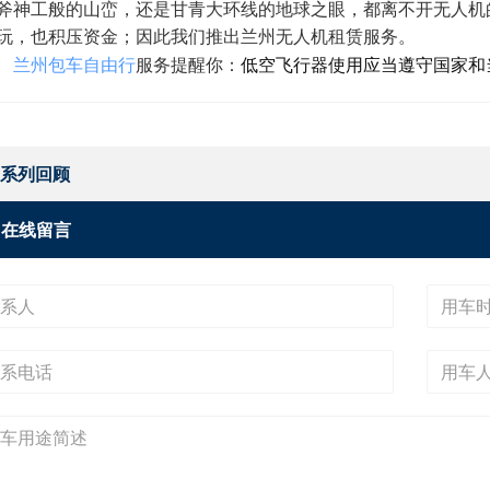
斧神工般的山峦，还是甘青大环线的地球之眼，都离不开无人机
玩，也积压资金；因此我们推出兰州无人机租赁服务。
兰州包车自由行
服务提醒你：
低空飞行器使用应当遵守国家和
系列回顾
在线留言