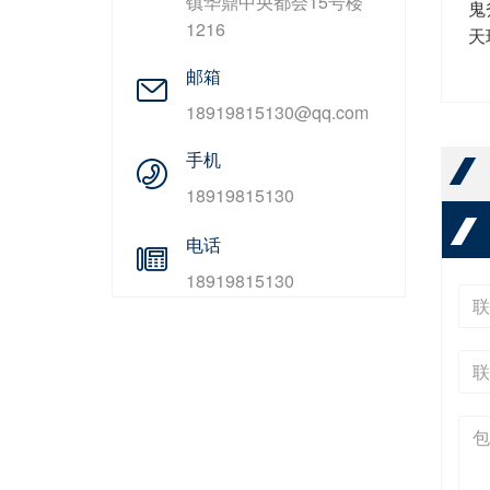
镇华鼎中央都会15号楼
鬼
1216
天
邮箱
18919815130@qq.com
手机
18919815130
电话
18919815130